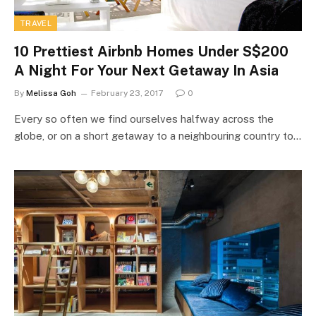
TRAVEL
10 Prettiest Airbnb Homes Under S$200
A Night For Your Next Getaway In Asia
By
Melissa Goh
February 23, 2017
0
Every so often we find ourselves halfway across the
globe, or on a short getaway to a neighbouring country to…