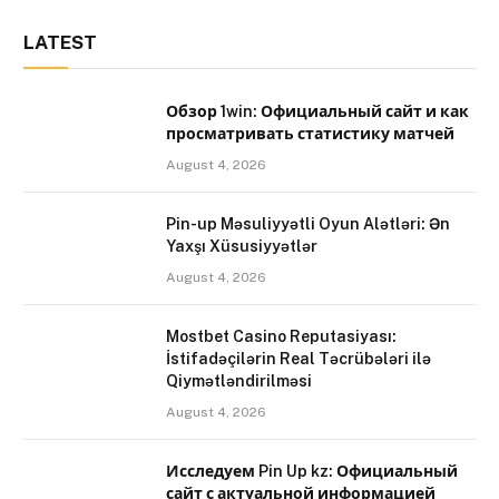
LATEST
Обзор 1win: Официальный сайт и как
просматривать статистику матчей
August 4, 2026
Pin-up Məsuliyyətli Oyun Alətləri: Ən
Yaxşı Xüsusiyyətlər
August 4, 2026
Mostbet Casino Reputasiyası:
İstifadəçilərin Real Təcrübələri ilə
Qiymətləndirilməsi
August 4, 2026
Исследуем Pin Up kz: Официальный
сайт с актуальной информацией