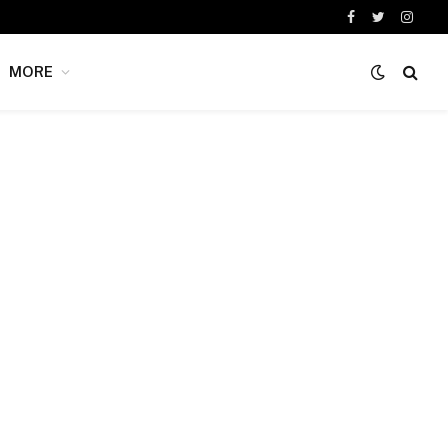
Facebook
Twitter
Insta
MORE