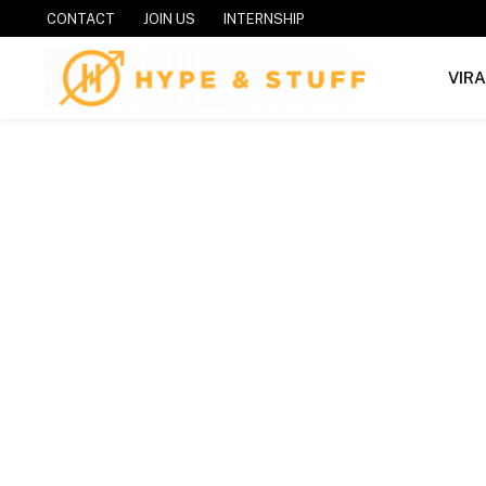
CONTACT
JOIN US
INTERNSHIP
VIR