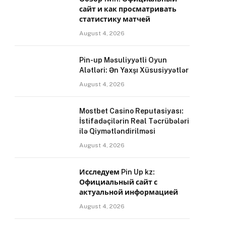
сайт и как просматривать
статистику матчей
August 4, 2026
Pin-up Məsuliyyətli Oyun
Alətləri: Ən Yaxşı Xüsusiyyətlər
August 4, 2026
Mostbet Casino Reputasiyası:
İstifadəçilərin Real Təcrübələri
ilə Qiymətləndirilməsi
August 4, 2026
Исследуем Pin Up kz:
Официальный сайт с
актуальной информацией
August 4, 2026