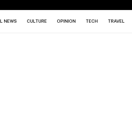
AL NEWS
CULTURE
OPINION
TECH
TRAVEL