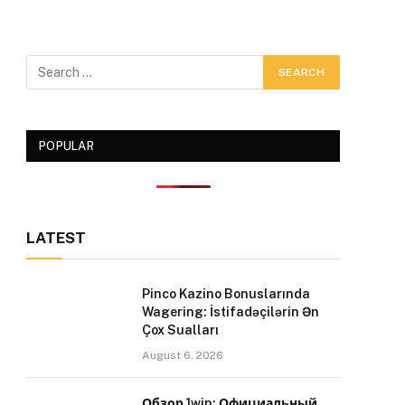
POPULAR
LATEST
Pinco Kazino Bonuslarında
Wagering: İstifadəçilərin Ən
Çox Sualları
August 6, 2026
Обзор 1win: Официальный