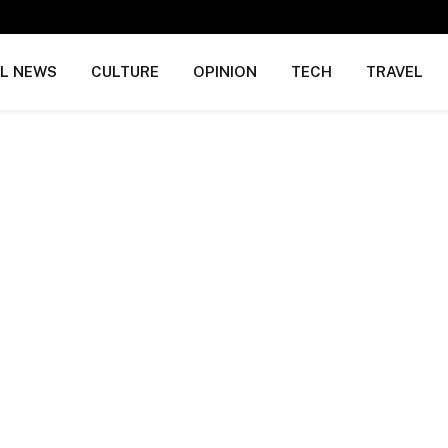
AL NEWS
CULTURE
OPINION
TECH
TRAVEL