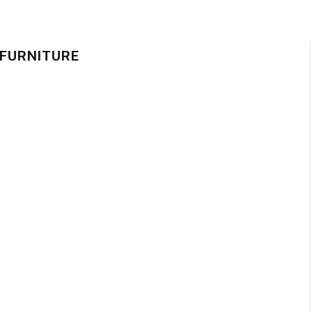
 FURNITURE