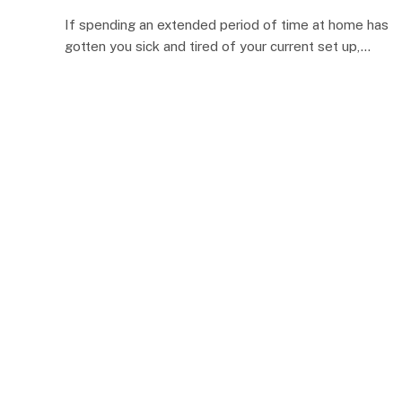
If spending an extended period of time at home has
gotten you sick and tired of your current set up,…