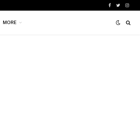
Facebook
Twitter
Insta
MORE