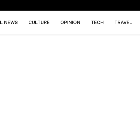
AL NEWS
CULTURE
OPINION
TECH
TRAVEL