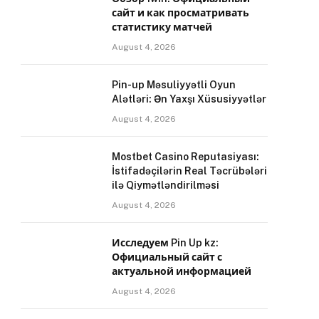
сайт и как просматривать
статистику матчей
August 4, 2026
Pin-up Məsuliyyətli Oyun
Alətləri: Ən Yaxşı Xüsusiyyətlər
August 4, 2026
Mostbet Casino Reputasiyası:
İstifadəçilərin Real Təcrübələri
ilə Qiymətləndirilməsi
August 4, 2026
Исследуем Pin Up kz:
Официальный сайт с
актуальной информацией
August 4, 2026