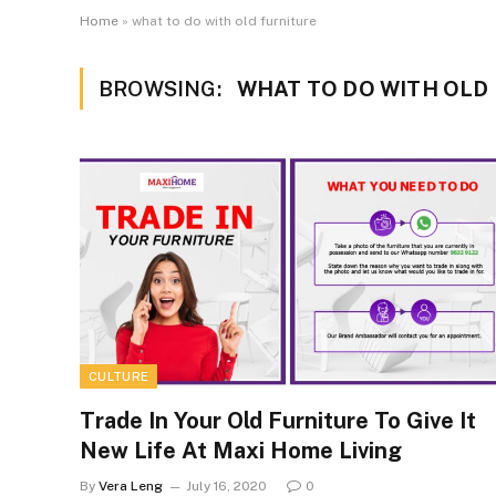
Home
»
what to do with old furniture
BROWSING:
WHAT TO DO WITH OLD
CULTURE
Trade In Your Old Furniture To Give It
New Life At Maxi Home Living
By
Vera Leng
July 16, 2020
0