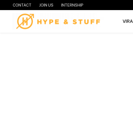
CONTACT
JOIN US
INTERNSHIP
VIR