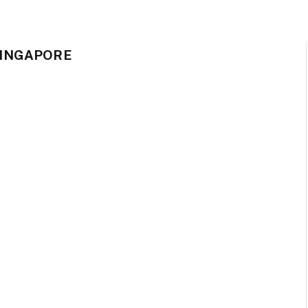
SINGAPORE