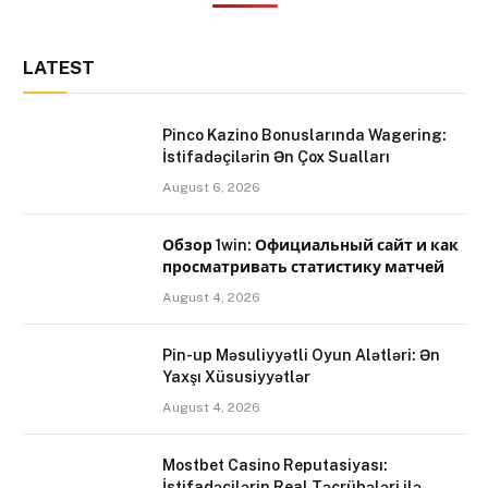
LATEST
Pinco Kazino Bonuslarında Wagering:
İstifadəçilərin Ən Çox Sualları
August 6, 2026
Обзор 1win: Официальный сайт и как
просматривать статистику матчей
August 4, 2026
Pin-up Məsuliyyətli Oyun Alətləri: Ən
Yaxşı Xüsusiyyətlər
August 4, 2026
Mostbet Casino Reputasiyası:
İstifadəçilərin Real Təcrübələri ilə