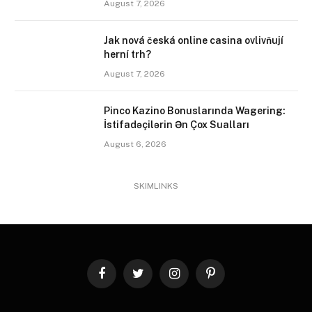
August 7, 2026
Jak nová česká online casina ovlivňují
herní trh?
August 7, 2026
Pinco Kazino Bonuslarında Wagering:
İstifadəçilərin Ən Çox Sualları
August 6, 2026
SKIMLINKS
Facebook
Twitter
Instagram
Pinterest