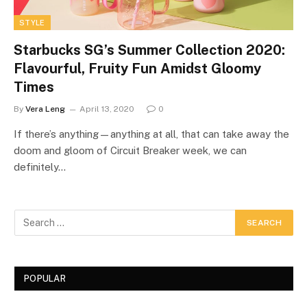
STYLE
Starbucks SG’s Summer Collection 2020:
Flavourful, Fruity Fun Amidst Gloomy
Times
By
Vera Leng
April 13, 2020
0
If there’s anything—anything at all, that can take away the
doom and gloom of Circuit Breaker week, we can
definitely…
POPULAR