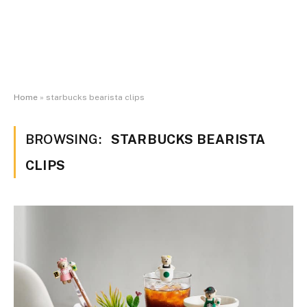
Home
»
starbucks bearista clips
BROWSING:
STARBUCKS BEARISTA
CLIPS