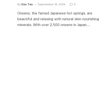
By
Don Teo
September 16, 2019
0
Onsens, the famed Japanese hot springs, are
beautiful and relaxing with natural skin-nourishing
minerals. With over 2,500 onsens in Japan,…