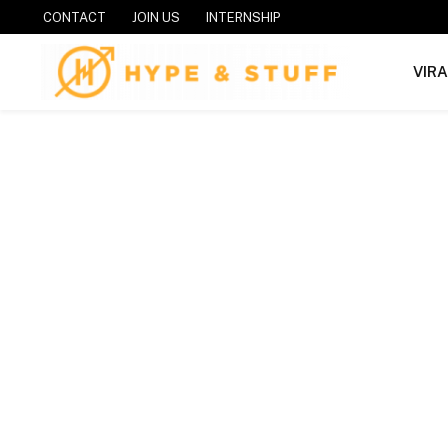
CONTACT
JOIN US
INTERNSHIP
VIR