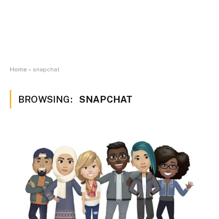
Home
»
snapchat
BROWSING:
SNAPCHAT