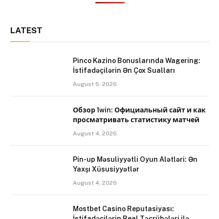
LATEST
Pinco Kazino Bonuslarında Wagering:
İstifadəçilərin Ən Çox Sualları
August 6, 2026
Обзор 1win: Официальный сайт и как
просматривать статистику матчей
August 4, 2026
Pin-up Məsuliyyətli Oyun Alətləri: Ən
Yaxşı Xüsusiyyətlər
August 4, 2026
Mostbet Casino Reputasiyası:
İstifadəçilərin Real Təcrübələri ilə