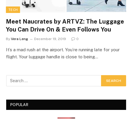
TECH
Meet Naucrates by ARTVZ: The Luggage
You Can Drive On & Even Follows You
By
Vera Leng
December 19, 2019
0
It’s a mad rush at the airport. You’re running late for your
flight. Your luggage handle is close to being…
POPULAR