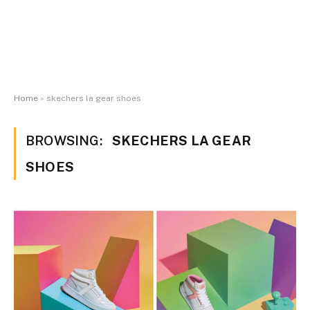
Home
»
skechers la gear shoes
BROWSING:
SKECHERS LA GEAR
SHOES