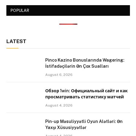
POPULAR
LATEST
Pinco Kazino Bonuslarında Wagering:
İstifadəçilərin Ən Çox Sualları
August 6, 2026
Обзор 1win: Официальный сайт и как
просматривать статистику матчей
August 4, 2026
Pin-up Məsuliyyətli Oyun Alətləri: Ən
Yaxşı Xüsusiyyətlər
August 4, 2026