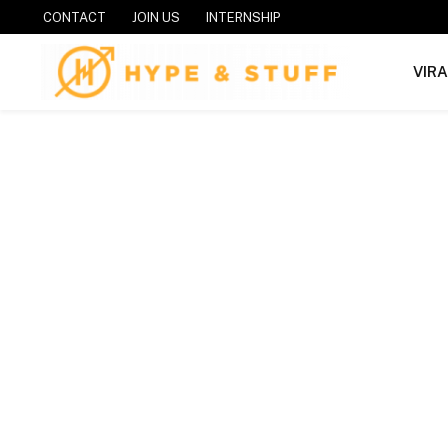
CONTACT
JOIN US
INTERNSHIP
VIR