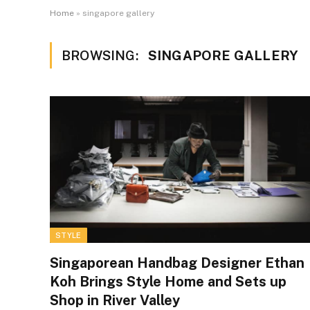
Home
»
singapore gallery
BROWSING:
SINGAPORE GALLERY
STYLE
Singaporean Handbag Designer Ethan
Koh Brings Style Home and Sets up
Shop in River Valley