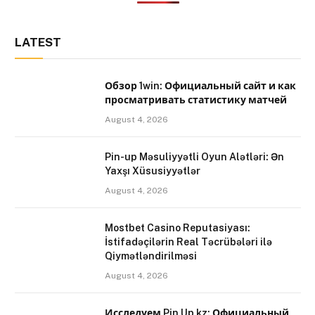
LATEST
Обзор 1win: Официальный сайт и как
просматривать статистику матчей
August 4, 2026
Pin-up Məsuliyyətli Oyun Alətləri: Ən
Yaxşı Xüsusiyyətlər
August 4, 2026
Mostbet Casino Reputasiyası:
İstifadəçilərin Real Təcrübələri ilə
Qiymətləndirilməsi
August 4, 2026
Исследуем Pin Up kz: Официальный