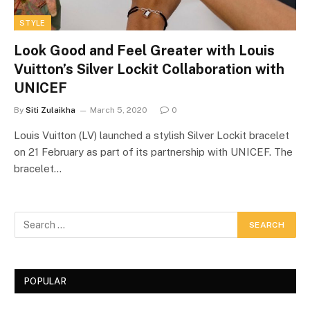
STYLE
Look Good and Feel Greater with Louis
Vuitton’s Silver Lockit Collaboration with
UNICEF
By
Siti Zulaikha
March 5, 2020
0
Louis Vuitton (LV) launched a stylish Silver Lockit bracelet
on 21 February as part of its partnership with UNICEF. The
bracelet…
POPULAR