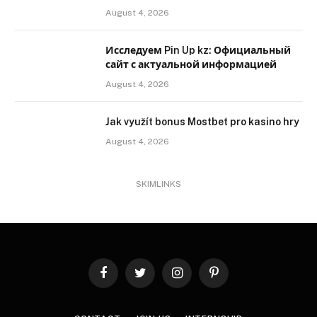
August 4, 2026
Исследуем Pin Up kz: Официальный
сайт с актуальной информацией
August 4, 2026
Jak využít bonus Mostbet pro kasino hry
August 4, 2026
SKIMLINKS
Facebook
Twitter
Instagram
Pinterest