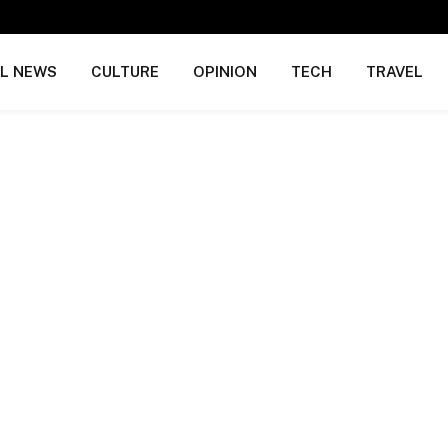
AL NEWS
CULTURE
OPINION
TECH
TRAVEL