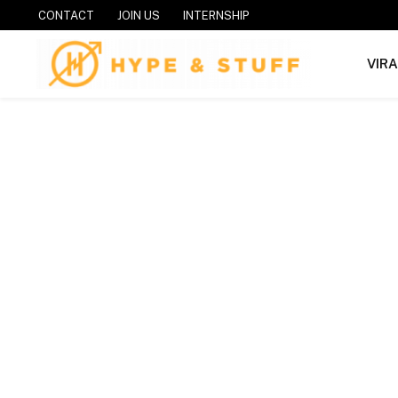
CONTACT
JOIN US
INTERNSHIP
VIR