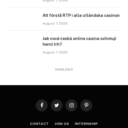
August 7, 2026
Att förstå RTP i alla utländska casinon
August 7, 2026
Jak nová česká online casina ovlivňují
herní trh?
August 7, 2026
SKIMLINKS
Facebook
Twitter
Instagram
Pinterest
CONTACT
JOIN US
INTERNSHIP