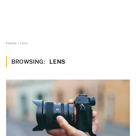
Home
»
lens
BROWSING:
LENS