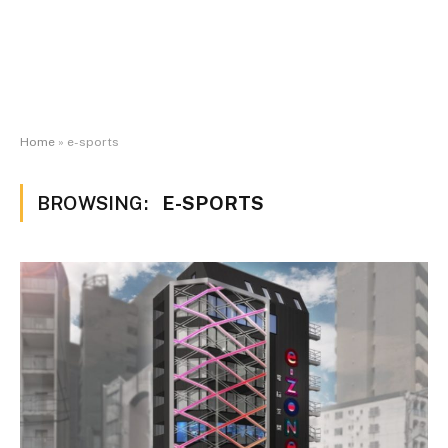
Home
»
e-sports
BROWSING:
E-SPORTS