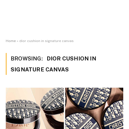
Home
»
dior cushion in signature canvas
BROWSING:
DIOR CUSHION IN
SIGNATURE CANVAS