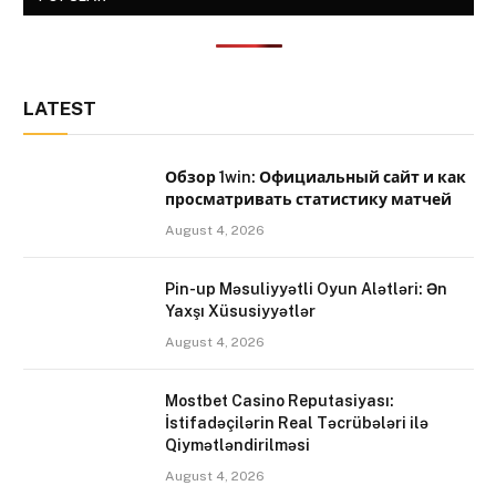
LATEST
Обзор 1win: Официальный сайт и как
просматривать статистику матчей
August 4, 2026
Pin-up Məsuliyyətli Oyun Alətləri: Ən
Yaxşı Xüsusiyyətlər
August 4, 2026
Mostbet Casino Reputasiyası:
İstifadəçilərin Real Təcrübələri ilə
Qiymətləndirilməsi
August 4, 2026