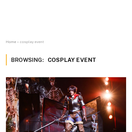
Home
»
cosplay event
BROWSING:
COSPLAY EVENT