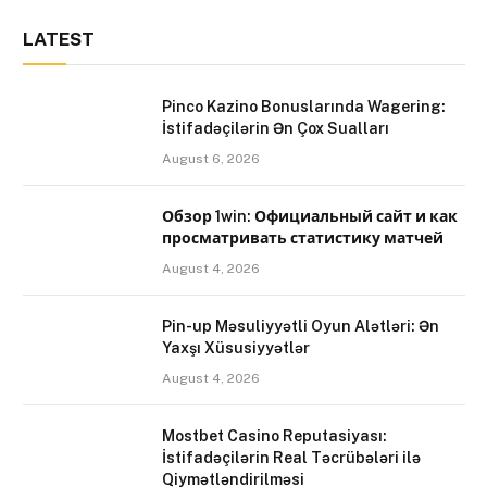
LATEST
Pinco Kazino Bonuslarında Wagering:
İstifadəçilərin Ən Çox Sualları
August 6, 2026
Обзор 1win: Официальный сайт и как
просматривать статистику матчей
August 4, 2026
Pin-up Məsuliyyətli Oyun Alətləri: Ən
Yaxşı Xüsusiyyətlər
August 4, 2026
Mostbet Casino Reputasiyası:
İstifadəçilərin Real Təcrübələri ilə
Qiymətləndirilməsi