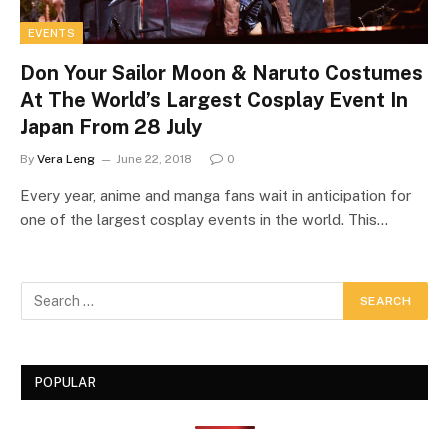
EVENTS
Don Your Sailor Moon & Naruto Costumes
At The World’s Largest Cosplay Event In
Japan From 28 July
By
Vera Leng
June 22, 2018
0
Every year, anime and manga fans wait in anticipation for
one of the largest cosplay events in the world. This…
POPULAR