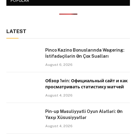
POPULAR
LATEST
Pinco Kazino Bonuslarında Wagering:
İstifadəçilərin Ən Çox Sualları
August 6, 2026
Обзор 1win: Официальный сайт и как
просматривать статистику матчей
August 4, 2026
Pin-up Məsuliyyətli Oyun Alətləri: Ən
Yaxşı Xüsusiyyətlər
August 4, 2026