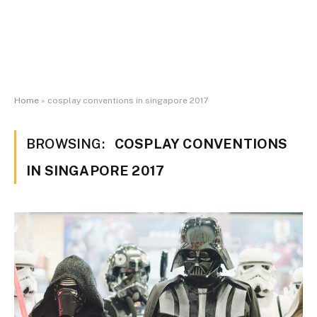
Home
»
cosplay conventions in singapore 2017
BROWSING:
COSPLAY CONVENTIONS
IN SINGAPORE 2017