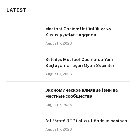
LATEST
Mostbet Casino: Üstünlüklər və
Xüsusiyyətlər Haqqında
August 7, 2026
Bələdçi: Mostbet Casino-da Yeni
Başlayanlar üçün Oyun Seçimləri
August 7, 2026
Экономическое влияние 1вин на
местные сообщества
August 7, 2026
Att förstå RTP i alla utländska casinon
August 7, 2026