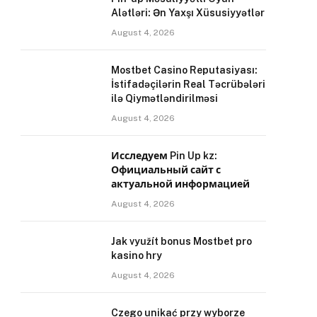
Alətləri: Ən Yaxşı Xüsusiyyətlər
August 4, 2026
Mostbet Casino Reputasiyası:
İstifadəçilərin Real Təcrübələri
ilə Qiymətləndirilməsi
August 4, 2026
Исследуем Pin Up kz:
Официальный сайт с
актуальной информацией
August 4, 2026
Jak využít bonus Mostbet pro
kasino hry
August 4, 2026
Czego unikać przy wyborze