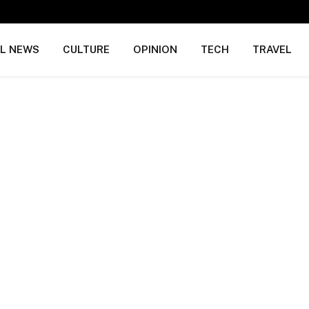
AL NEWS
CULTURE
OPINION
TECH
TRAVEL