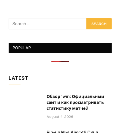
POPULAR
LATEST
Обзор 1win: Официальный
сайт и как просматривать
статистику матчей
August 4, 2026
Pin-up Məsuliyyətli Oyun