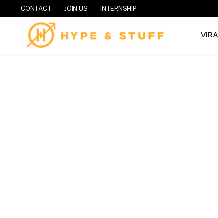
CONTACT
JOIN US
INTERNSHIP
VIR