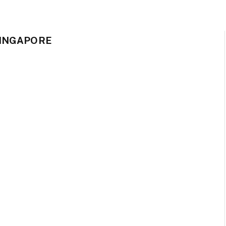
SINGAPORE