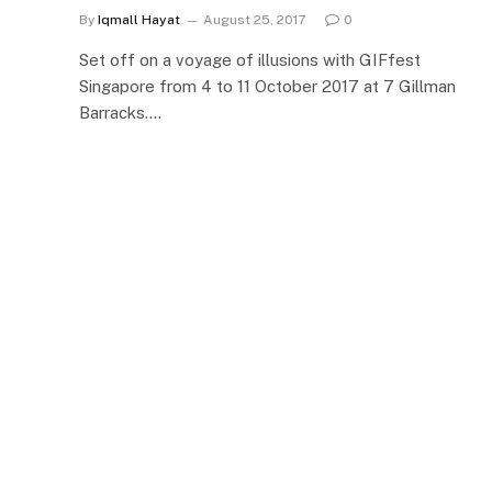
By
Iqmall Hayat
August 25, 2017
0
Set off on a voyage of illusions with GIFfest
Singapore from 4 to 11 October 2017 at 7 Gillman
Barracks.…