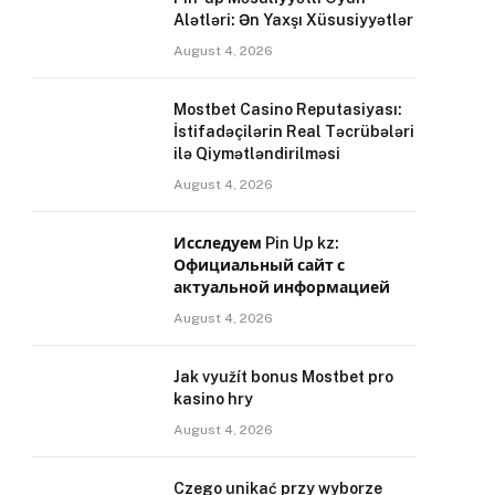
Alətləri: Ən Yaxşı Xüsusiyyətlər
August 4, 2026
Mostbet Casino Reputasiyası:
İstifadəçilərin Real Təcrübələri
ilə Qiymətləndirilməsi
August 4, 2026
Исследуем Pin Up kz:
Официальный сайт с
актуальной информацией
August 4, 2026
Jak využít bonus Mostbet pro
kasino hry
August 4, 2026
Czego unikać przy wyborze