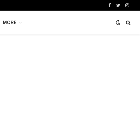
Facebook
Twitter
Insta
MORE