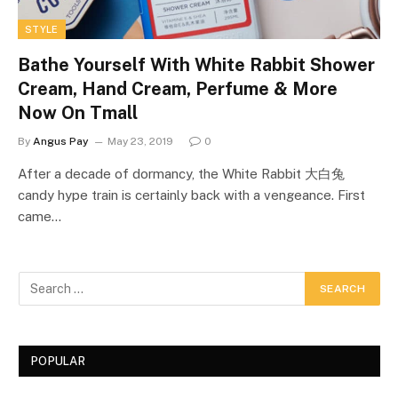
STYLE
Bathe Yourself With White Rabbit Shower
Cream, Hand Cream, Perfume & More
Now On Tmall
By
Angus Pay
May 23, 2019
0
After a decade of dormancy, the White Rabbit 大白兔
candy hype train is certainly back with a vengeance. First
came…
POPULAR