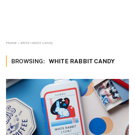
Home
»
white rabbit candy
BROWSING:
WHITE RABBIT CANDY