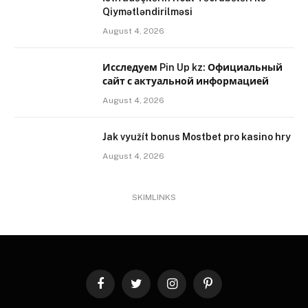
Qiymətləndirilməsi
August 4, 2026
Исследуем Pin Up kz: Официальный
сайт с актуальной информацией
August 4, 2026
Jak využít bonus Mostbet pro kasino hry
August 4, 2026
SKIMLINKS
Facebook
Twitter
Instagram
Pinterest