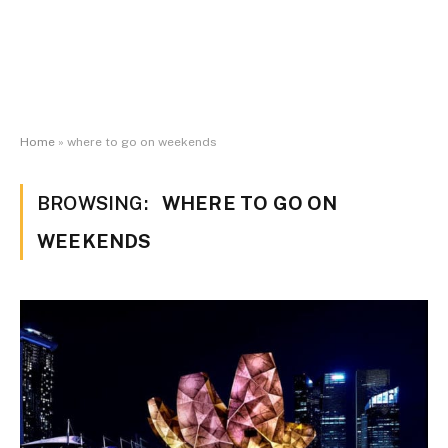
Home
»
where to go on weekends
BROWSING:
WHERE TO GO ON
WEEKENDS