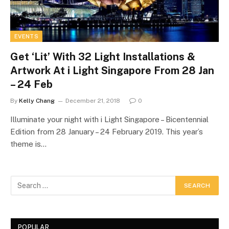
EVENTS
Get ‘Lit’ With 32 Light Installations &
Artwork At i Light Singapore From 28 Jan
– 24 Feb
By
Kelly Chang
December 21, 2018
0
Illuminate your night with i Light Singapore – Bicentennial
Edition from 28 January – 24 February 2019. This year’s
theme is…
POPULAR