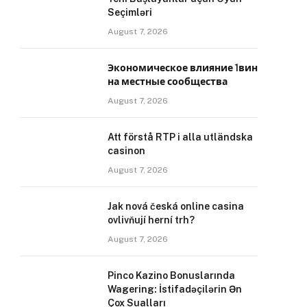
Seçimləri
August 7, 2026
Экономическое влияние 1вин
на местные сообщества
August 7, 2026
Att förstå RTP i alla utländska
casinon
August 7, 2026
Jak nová česká online casina
ovlivňují herní trh?
August 7, 2026
Pinco Kazino Bonuslarında
Wagering: İstifadəçilərin Ən
Çox Sualları