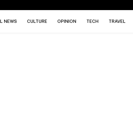
AL NEWS
CULTURE
OPINION
TECH
TRAVEL