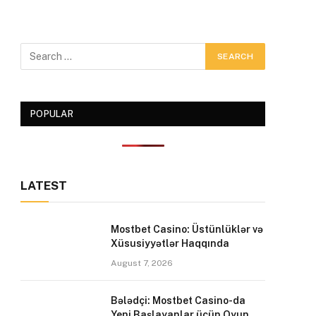
POPULAR
LATEST
Mostbet Casino: Üstünlüklər və
Xüsusiyyətlər Haqqında
August 7, 2026
Bələdçi: Mostbet Casino-da
Yeni Başlayanlar üçün Oyun