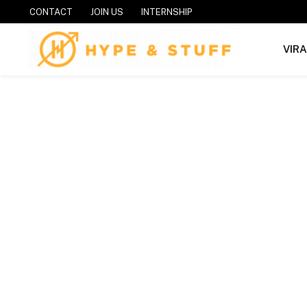
CONTACT
JOIN US
INTERNSHIP
VIR