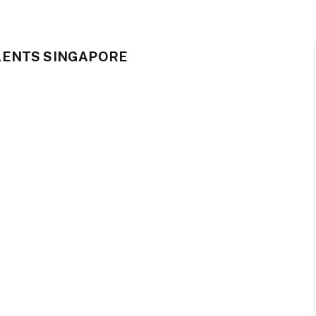
LENTS SINGAPORE