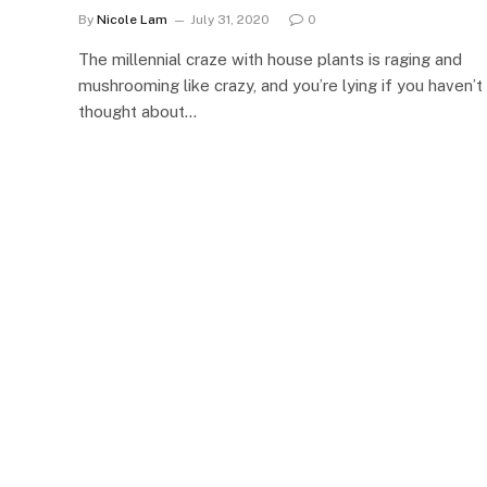
By
Nicole Lam
July 31, 2020
0
The millennial craze with house plants is raging and
mushrooming like crazy, and you’re lying if you haven’t
thought about…