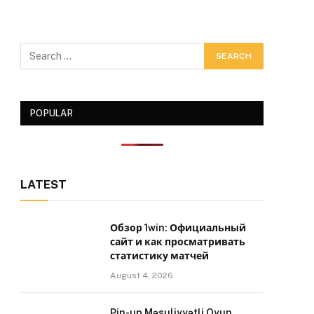
POPULAR
LATEST
Обзор 1win: Официальный
сайт и как просматривать
статистику матчей
August 4, 2026
Pin-up Məsuliyyətli Oyun