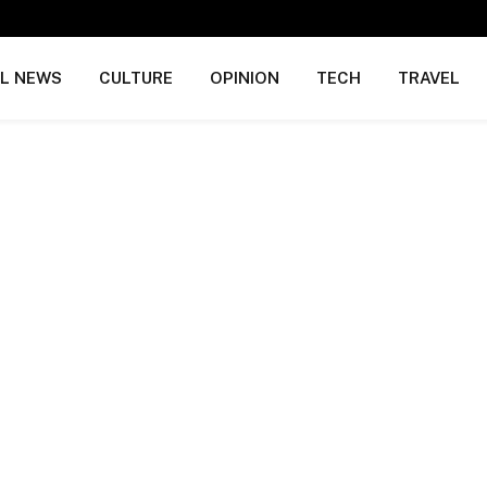
AL NEWS
CULTURE
OPINION
TECH
TRAVEL