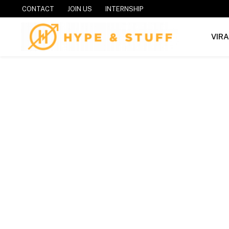
CONTACT
JOIN US
INTERNSHIP
VIR