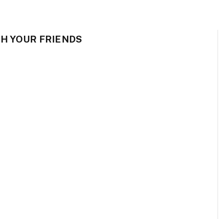
H YOUR FRIENDS