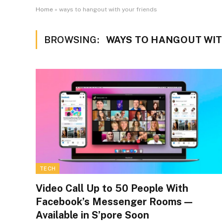
Home
»
ways to hangout with your friends
BROWSING:
WAYS TO HANGOUT WIT
TECH
Video Call Up to 50 People With
Facebook’s Messenger Rooms —
Available in S’pore Soon