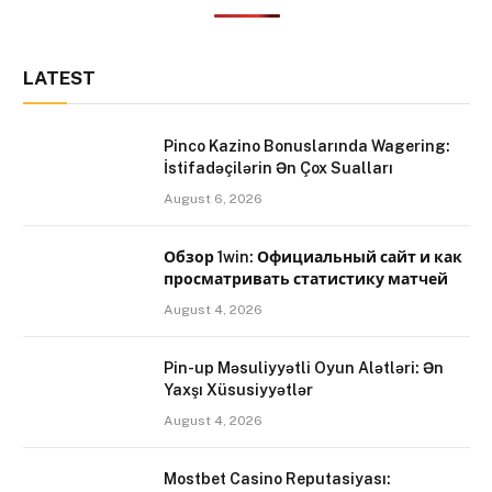
LATEST
Pinco Kazino Bonuslarında Wagering:
İstifadəçilərin Ən Çox Sualları
August 6, 2026
Обзор 1win: Официальный сайт и как
просматривать статистику матчей
August 4, 2026
Pin-up Məsuliyyətli Oyun Alətləri: Ən
Yaxşı Xüsusiyyətlər
August 4, 2026
Mostbet Casino Reputasiyası: