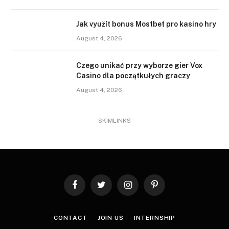
Jak využít bonus Mostbet pro kasino hry
August 4, 2026
Czego unikać przy wyborze gier Vox
Casino dla początkułych graczy
August 4, 2026
SKIMLINKS
Facebook
Twitter
Instagram
Pinterest
CONTACT
JOIN US
INTERNSHIP