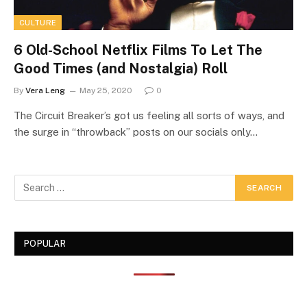
CULTURE
6 Old-School Netflix Films To Let The
Good Times (and Nostalgia) Roll
By
Vera Leng
May 25, 2020
0
The Circuit Breaker’s got us feeling all sorts of ways, and
the surge in “throwback” posts on our socials only…
POPULAR