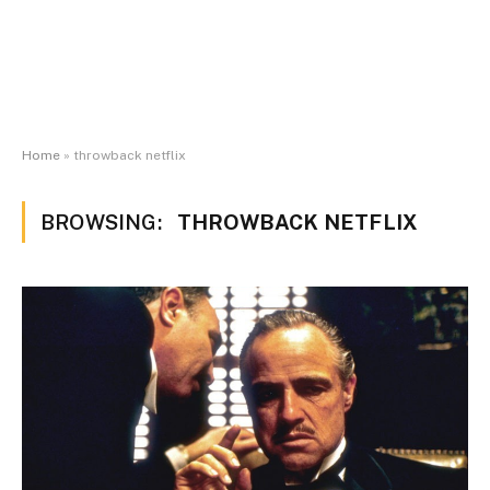
Home
»
throwback netflix
BROWSING:
THROWBACK NETFLIX