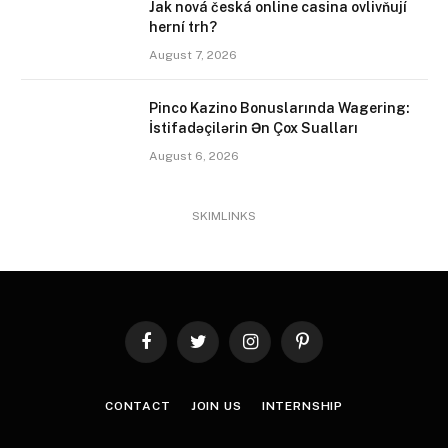
Jak nová česká online casina ovlivňují
herní trh?
August 7, 2026
Pinco Kazino Bonuslarında Wagering:
İstifadəçilərin Ən Çox Sualları
August 6, 2026
SKIMLINKS
Facebook
Twitter
Instagram
Pinterest
CONTACT
JOIN US
INTERNSHIP