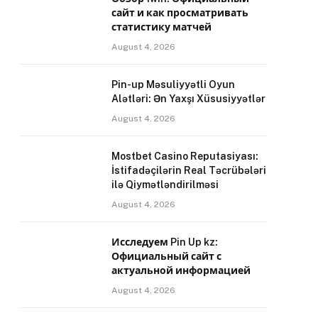
сайт и как просматривать
статистику матчей
August 4, 2026
Pin-up Məsuliyyətli Oyun
Alətləri: Ən Yaxşı Xüsusiyyətlər
August 4, 2026
Mostbet Casino Reputasiyası:
İstifadəçilərin Real Təcrübələri
ilə Qiymətləndirilməsi
August 4, 2026
Исследуем Pin Up kz:
Официальный сайт с
актуальной информацией
August 4, 2026