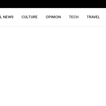
AL NEWS
CULTURE
OPINION
TECH
TRAVEL