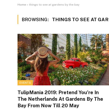
Home
»
things to see at gardens by the bay
BROWSING:
THINGS TO SEE AT GAR
EVENTS
TulipMania 2019: Pretend You’re In
The Netherlands At Gardens By The
Bay From Now Till 20 May