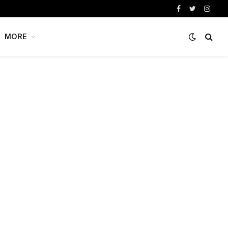
Facebook
Twitter
Insta
MORE