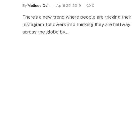
By
Melissa Goh
April 25, 2019
0
There’s a new trend where people are tricking their
Instagram followers into thinking they are halfway
across the globe by…