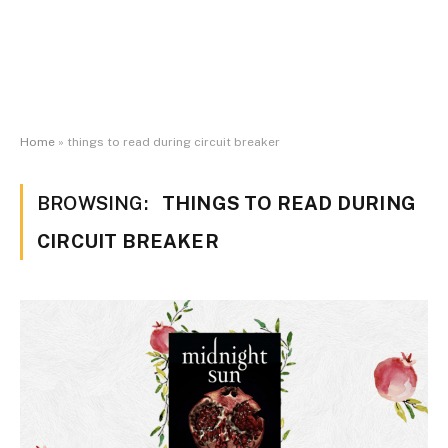
Home
»
things to read during circuit breaker
BROWSING:
THINGS TO READ DURING
CIRCUIT BREAKER