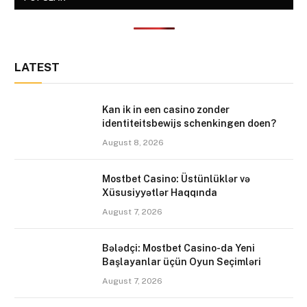
LATEST
Kan ik in een casino zonder
identiteitsbewijs schenkingen doen?
August 8, 2026
Mostbet Casino: Üstünlüklər və
Xüsusiyyətlər Haqqında
August 7, 2026
Bələdçi: Mostbet Casino-da Yeni
Başlayanlar üçün Oyun Seçimləri
August 7, 2026