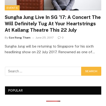
EVENTS
Sungha Jung Live In SG ’17: A Concert The
Will Definitely Tug At Your Heartstrings
At Kallang Theatre This 22 July
By
Sze Rong Tham
June 25, 2017
0
Sungha Jung will be returning to Singapore for his sixth
headlining show on 22 July 2017. Renowned as one of…
POPULAR