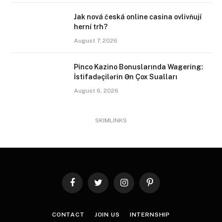
Jak nová česká online casina ovlivňují
herní trh?
August 7, 2026
Pinco Kazino Bonuslarında Wagering:
İstifadəçilərin Ən Çox Sualları
August 6, 2026
SKIMLINKS
Facebook
Twitter
Instagram
Pinterest
CONTACT
JOIN US
INTERNSHIP