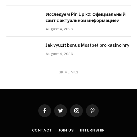
Исследуем Pin Up kz: Официальный
сайт с актуальной информацией
August 4, 2026
Jak využít bonus Mostbet pro kasino hry
August 4, 2026
SKIMLINKS
Facebook
Twitter
Instagram
Pinterest
CONTACT
JOIN US
INTERNSHIP