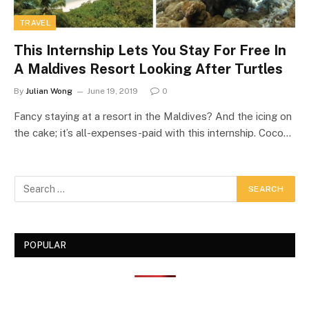
TRAVEL
This Internship Lets You Stay For Free In
A Maldives Resort Looking After Turtles
By
Julian Wong
June 19, 2019
0
Fancy staying at a resort in the Maldives? And the icing on
the cake; it’s all-expenses-paid with this internship. Coco…
POPULAR