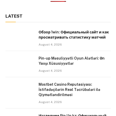
LATEST
Обзор 1win: Официальный сайт и как
просматривать статистику матчей
August 4, 2026
Pin-up Məsuliyyətli Oyun Alətləri: Ən
Yaxşı Xüsusiyyətlər
August 4, 2026
Mostbet Casino Reputasiyası:
İstifadəçilərin Real Təcrübələri ilə
Qiymətləndirilməsi
August 4, 2026
Исследуем Pin Up kz: Официальный