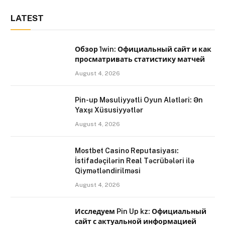
LATEST
Обзор 1win: Официальный сайт и как
просматривать статистику матчей
August 4, 2026
Pin-up Məsuliyyətli Oyun Alətləri: Ən
Yaxşı Xüsusiyyətlər
August 4, 2026
Mostbet Casino Reputasiyası:
İstifadəçilərin Real Təcrübələri ilə
Qiymətləndirilməsi
August 4, 2026
Исследуем Pin Up kz: Официальный
сайт с актуальной информацией