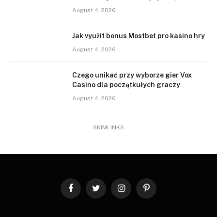
August 4, 2026
Jak využít bonus Mostbet pro kasino hry
August 4, 2026
Czego unikać przy wyborze gier Vox
Casino dla początkułych graczy
August 4, 2026
SKIMLINKS
Facebook
Twitter
Instagram
Pinterest