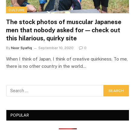
CULTURE
The stock photos of muscular Japanese
men that nobody asked for — check out
this hilarious, quirky site
By
Noor Syafiq
September 10, 2020
0
When I think of Japan, I think of creative quirkiness. To me,
there is no other country in the world…
POPULAR