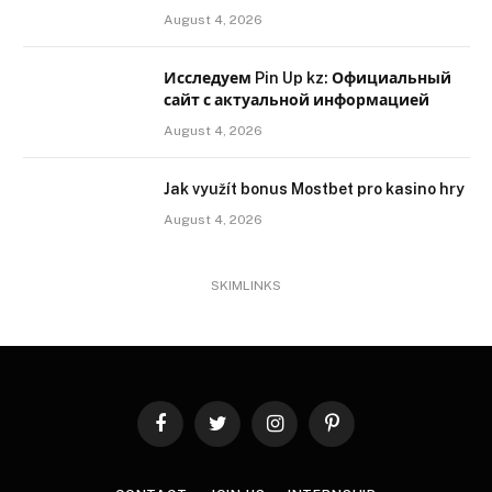
August 4, 2026
Исследуем Pin Up kz: Официальный
сайт с актуальной информацией
August 4, 2026
Jak využít bonus Mostbet pro kasino hry
August 4, 2026
SKIMLINKS
Facebook
Twitter
Instagram
Pinterest