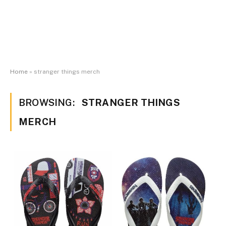
Home
»
stranger things merch
BROWSING:
STRANGER THINGS
MERCH