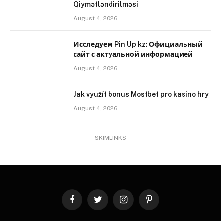
Qiymətləndirilməsi
August 4, 2026
Исследуем Pin Up kz: Официальный
сайт с актуальной информацией
August 4, 2026
Jak využít bonus Mostbet pro kasino hry
August 4, 2026
SKIMLINKS
Facebook
Twitter
Instagram
Pinterest