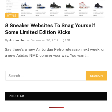
STYLE
8 Sneaker Websites To Snag Yourself
Some Limited Edition Kicks
By
Adrian Han
December 20, 2017
31
Say there’s a new Air Jordan Retro releasing next week, or
a new Adidas NMD coming your way. You want…
POPULAR