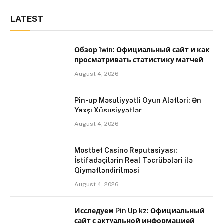
LATEST
Обзор 1win: Официальный сайт и как
просматривать статистику матчей
August 4, 2026
Pin-up Məsuliyyətli Oyun Alətləri: Ən
Yaxşı Xüsusiyyətlər
August 4, 2026
Mostbet Casino Reputasiyası:
İstifadəçilərin Real Təcrübələri ilə
Qiymətləndirilməsi
August 4, 2026
Исследуем Pin Up kz: Официальный
сайт с актуальной информацией