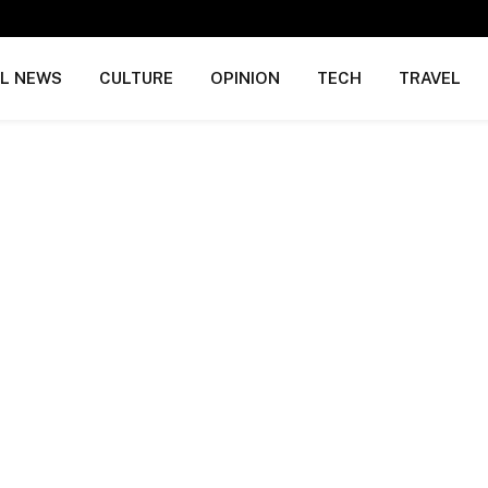
AL NEWS
CULTURE
OPINION
TECH
TRAVEL