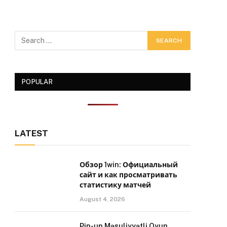
POPULAR
LATEST
Обзор 1win: Официальный
сайт и как просматривать
статистику матчей
August 4, 2026
Pin-up Məsuliyyətli Oyun