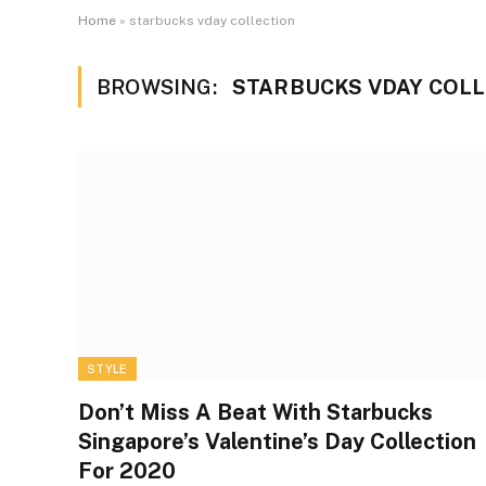
Home
»
starbucks vday collection
BROWSING:
STARBUCKS VDAY COL
STYLE
Don’t Miss A Beat With Starbucks
Singapore’s Valentine’s Day Collection
For 2020