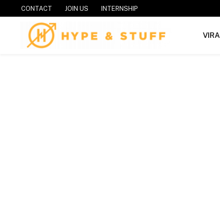
CONTACT
JOIN US
INTERNSHIP
VIR