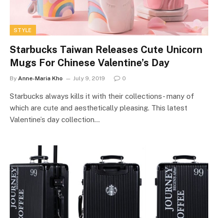
STYLE
Starbucks Taiwan Releases Cute Unicorn
Mugs For Chinese Valentine’s Day
By
Anne-Maria Kho
July 9, 2019
0
Starbucks always kills it with their collections- many of
which are cute and aesthetically pleasing. This latest
Valentine’s day collection…