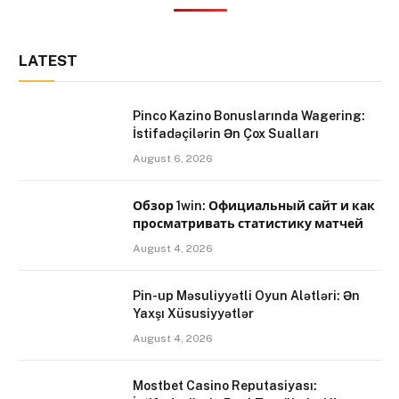
LATEST
Pinco Kazino Bonuslarında Wagering:
İstifadəçilərin Ən Çox Sualları
August 6, 2026
Обзор 1win: Официальный сайт и как
просматривать статистику матчей
August 4, 2026
Pin-up Məsuliyyətli Oyun Alətləri: Ən
Yaxşı Xüsusiyyətlər
August 4, 2026
Mostbet Casino Reputasiyası: