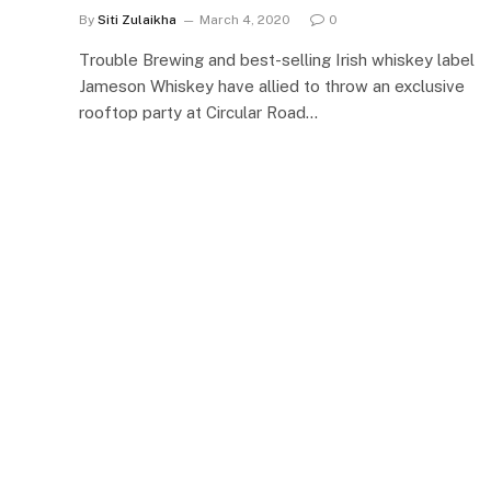
By
Siti Zulaikha
March 4, 2020
0
Trouble Brewing and best-selling Irish whiskey label
Jameson Whiskey have allied to throw an exclusive
rooftop party at Circular Road…