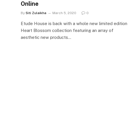
Online
By
Siti Zulaikha
March 5, 2020
0
Etude House is back with a whole new limited edition
Heart Blossom collection featuring an array of
aesthetic new products…