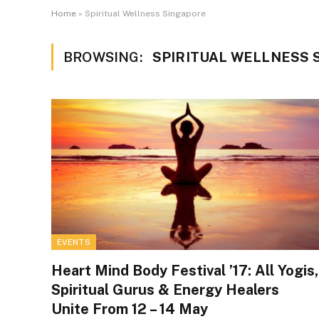
Home
»
Spiritual Wellness Singapore
BROWSING:
SPIRITUAL WELLNESS 
EVENTS
Heart Mind Body Festival ’17: All Yogis,
Spiritual Gurus & Energy Healers
Unite From 12 – 14 May