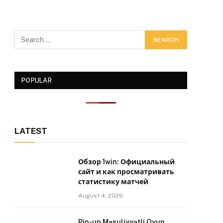
POPULAR
LATEST
Обзор 1win: Официальный
сайт и как просматривать
статистику матчей
August 4, 2026
Pin-up Məsuliyyətli Oyun