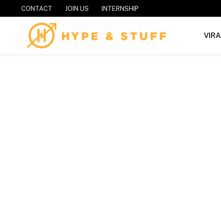
CONTACT
JOIN US
INTERNSHIP
VIR