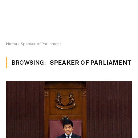
Home
»
Speaker of Parliament
BROWSING:
SPEAKER OF PARLIAMENT