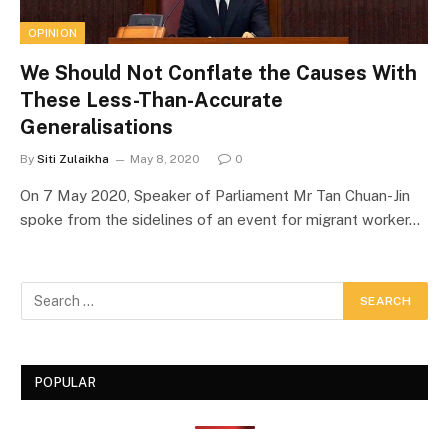
OPINION
We Should Not Conflate the Causes With
These Less-Than-Accurate
Generalisations
By
Siti Zulaikha
May 8, 2020
0
On 7 May 2020, Speaker of Parliament Mr Tan Chuan-Jin
spoke from the sidelines of an event for migrant worker…
POPULAR