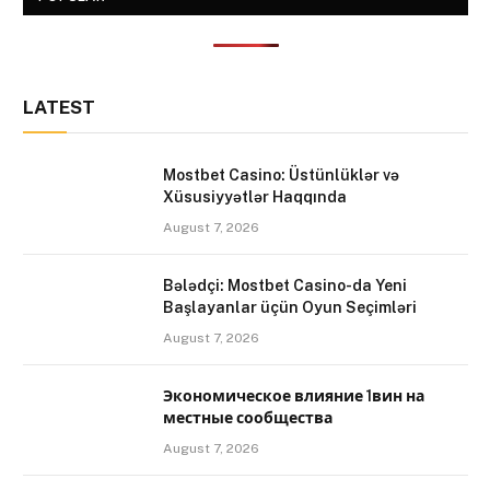
LATEST
Mostbet Casino: Üstünlüklər və
Xüsusiyyətlər Haqqında
August 7, 2026
Bələdçi: Mostbet Casino-da Yeni
Başlayanlar üçün Oyun Seçimləri
August 7, 2026
Экономическое влияние 1вин на
местные сообщества
August 7, 2026